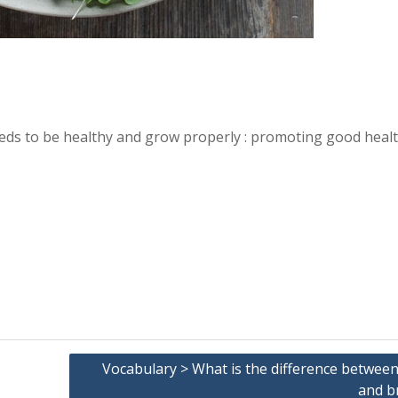
eds to be healthy and grow properly : promoting good heal
Vocabulary > What is the difference between
and b