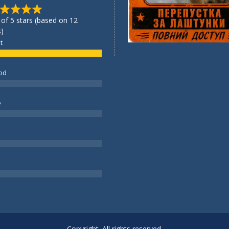
 of 5 stars (based on 12
)
t
od
e
Copyright. All rights reserved.