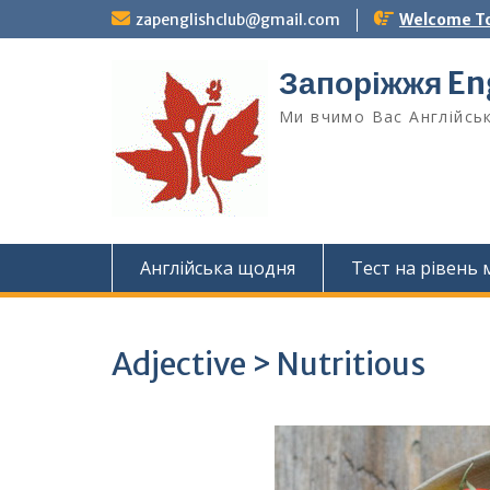
Skip
zapenglishclub@gmail.com
Welcome To
to
content
Запоріжжя Eng
Ми вчимо Вас Англійськ
Англійська щодня
Тест на рівень
Adjective > Nutritious