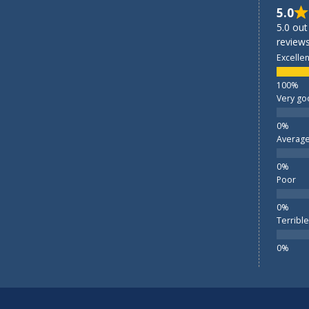
5.0
5.0 out
reviews
Excellen
Very go
Averag
Poor
Terrible