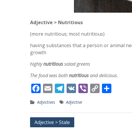
Adjective > Nutritious
(more nutritious; most nutritious)
having substances that a person or animal ne
growth
highly
nutritious
salad greens
The food was both
nutritious
and delicious.
F
E
T
V
Vi
C
S
ac
m
el
K
b
o
h
Adjectives
Adjective
e
ai
e
er
p
ar
b
l
gr
y
e
Post
Adjective > Stale
o
a
Li
navigation