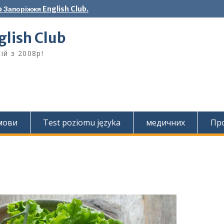
 Запоріжжя English Club.
lish Club
ій з 2008р!
 мови
Test poziomu języka
медичних
Про