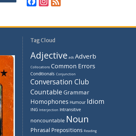
F
In
F
ac
st
e
e
a
e
b
gr
d
o
a
Tag Cloud
o
m
Adjective
Adverb
k
ads
Common Errors
Collocations
Conditionals
Conjunction
Conversation Club
Countable
Grammar
Idiom
Homophones
Humour
ING
Intransitive
Interjection
Noun
noncountable
Phrasal
Prepositions
Reading