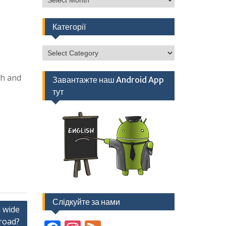
Категорії
Категорії
th and
Завантажте наш Android App
тут
Слідкуйте за нами
 wide
road?