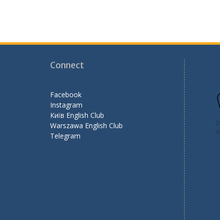
o
m
n
k
k
Connect
Facebook
Instagram
Київ English Club
Warszawa English Club
Telegram