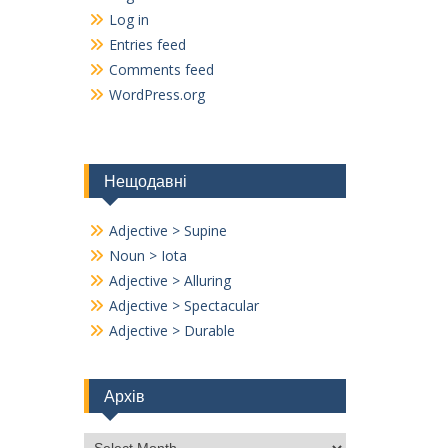
Log in
Entries feed
Comments feed
WordPress.org
Нещодавні
Adjective > Supine
Noun > Iota
Adjective > Alluring
Adjective > Spectacular
Adjective > Durable
Архів
Архів