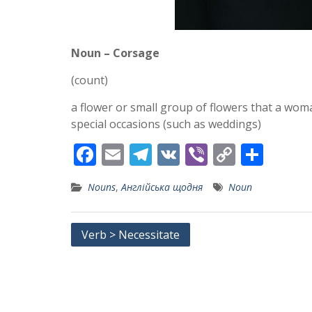
Noun – Corsage
(count)
a flower or small group of flowers that a wom
special occasions (such as weddings)
F
E
T
V
Vi
C
S
ac
m
el
K
b
o
h
Nouns
,
Англійська щодня
Noun
e
ai
e
er
p
ar
b
l
gr
y
e
Post
Verb > Necessitate
o
a
Li
navigation
o
m
n
k
k