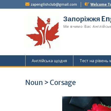
Skip
zapenglishclub@gmail.com
Welcome To
to
content
Запоріжжя Eng
Ми вчимо Вас Англійськ
Англійська щодня
Тест на рівень
Noun > Corsage