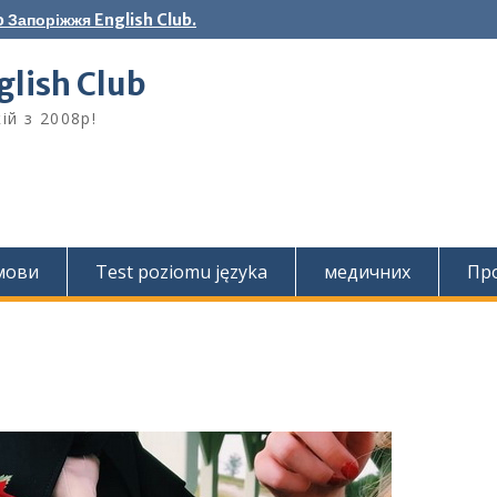
 Запоріжжя English Club.
lish Club
ій з 2008р!
 мови
Test poziomu języka
медичних
Про