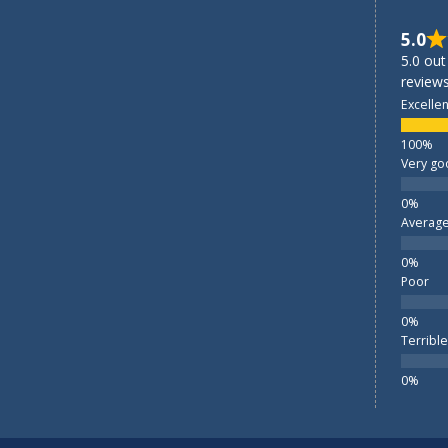
5.0
5.0 out
reviews
Excellen
Very go
Averag
Poor
Terrible