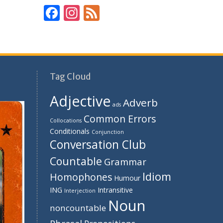
F
In
F
ac
st
e
e
a
e
b
gr
d
o
a
Tag Cloud
o
m
Adjective
Adverb
k
ads
Common Errors
Collocations
Conditionals
Conjunction
Conversation Club
Countable
Grammar
Idiom
Homophones
Humour
ING
Intransitive
Interjection
Noun
noncountable