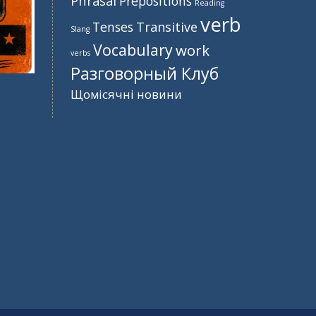
Phrasal
Prepositions
Reading
verb
Tenses
Transitive
Slang
Vocabulary
work
verbs
Разговорный Клуб
Щомісячні новини