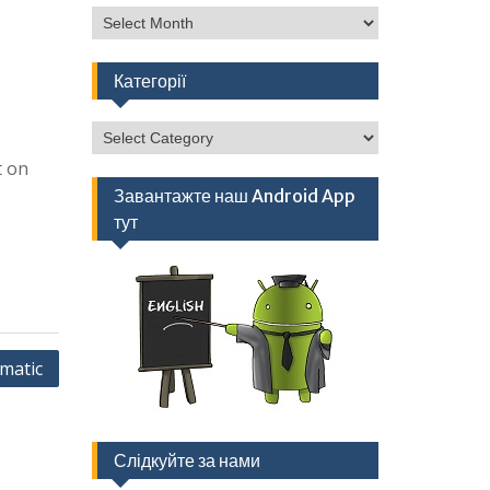
Архів
Категорії
Категорії
t on
Завантажте наш Android App
тут
matic
Слідкуйте за нами