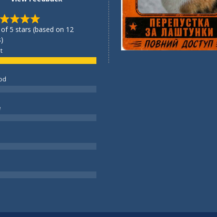
 of 5 stars (based on 12
)
t
od
e