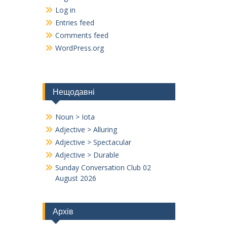
Log in
Entries feed
Comments feed
WordPress.org
Нещодавні
Noun > Iota
Adjective > Alluring
Adjective > Spectacular
Adjective > Durable
Sunday Conversation Club 02
August 2026
Архів