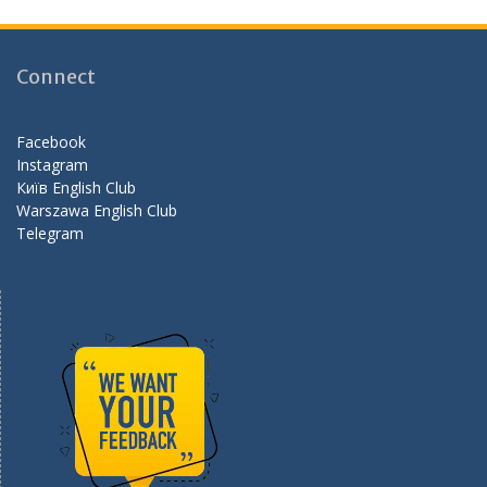
e
a
e
b
gr
d
o
a
Connect
o
m
k
Facebook
Instagram
Київ English Club
Warszawa English Club
Telegram