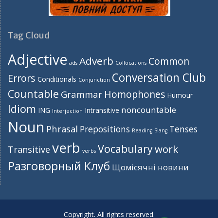
Tag Cloud
Adjective
Adverb
Common
ads
Collocations
Conversation Club
Errors
Conditionals
Conjunction
Countable
Homophones
Grammar
Humour
Idiom
noncountable
ING
Intransitive
Interjection
Noun
Phrasal
Prepositions
Tenses
Reading
Slang
verb
Vocabulary
work
Transitive
verbs
Разговорный Клуб
Щомісячні новини
Copyright. All rights reserved.