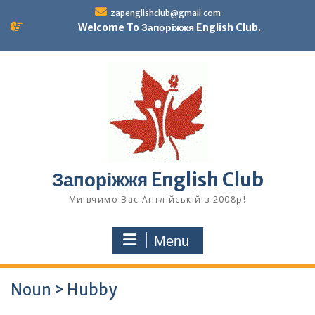
Skip
zapenglishclub@gmail.com
to
Welcome To Запоріжжя English Club.
content
Запоріжжя English Club
Ми вчимо Вас Англійській з 2008р!
Menu
Noun > Hubby