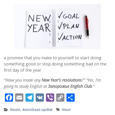
a promise that you make to yourself to start doing
something good or stop doing something bad on the
first day of the year
“Have you made any
New Year’s resolutions
?” “Yes, I’m
going to study English at
Запорожье English Club
.”
F
E
T
V
Vi
C
S
ac
m
el
K
b
o
h
Nouns
,
Англійська щодня
Noun
e
ai
e
er
p
ar