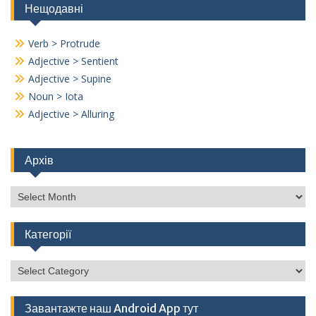
Нещодавні
Verb > Protrude
Adjective > Sentient
Adjective > Supine
Noun > Iota
Adjective > Alluring
Архів
Архів
Категорії
Категорії
Завантажте наш Android App тут