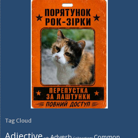
Tag Cloud
Adjective
Adverb
Common
ads
Collocations