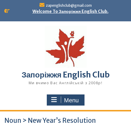
Skip
zapenglishclub@gmail.com
to
Welcome To Запоріжжя English Club.
content
Запоріжжя English Club
Ми вчимо Вас Англійській з 2008р!
Menu
Noun > New Year’s Resolution