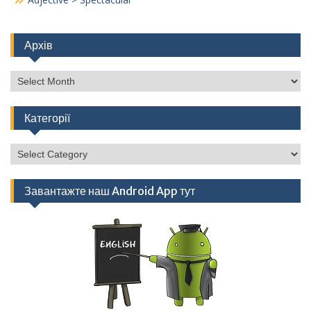
Архів
Архів
Категорії
Категорії
Завантажте наш Android App тут