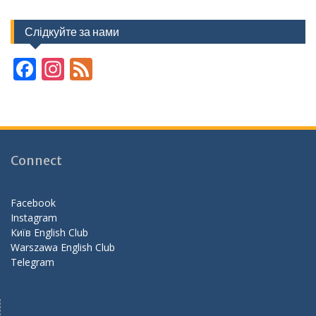
Слідкуйте за нами
F
In
F
ac
st
e
e
a
e
b
gr
d
o
a
Connect
o
m
k
Facebook
Instagram
Київ English Club
Warszawa English Club
Telegram