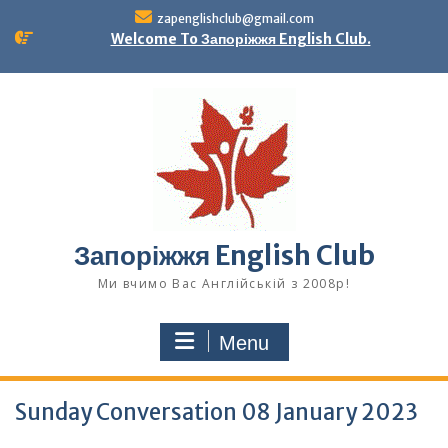
Skip
zapenglishclub@gmail.com
to
Welcome To Запоріжжя English Club.
content
Запоріжжя English Club
Ми вчимо Вас Англійській з 2008р!
Menu
Sunday Conversation 08 January 2023