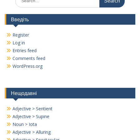
for:
Введіть
Register
Log in
Entries feed
Comments feed
WordPress.org
Нещодавні
Adjective > Sentient
Adjective > Supine
Noun > Iota
Adjective > Alluring
Adjective > Spectacular