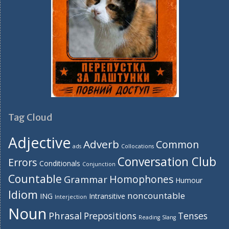
Tag Cloud
Adjective
Adverb
Common
ads
Collocations
Conversation Club
Errors
Conditionals
Conjunction
Countable
Homophones
Grammar
Humour
Idiom
noncountable
ING
Intransitive
Interjection
Noun
Phrasal
Prepositions
Tenses
Reading
Slang