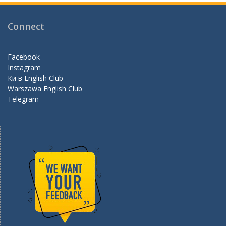
b
gr
d
o
a
Connect
o
m
k
Facebook
Instagram
Київ English Club
Warszawa English Club
Telegram