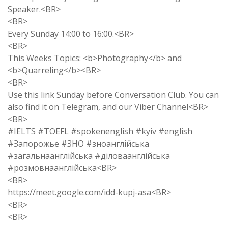
Speaker.<BR>
<BR>
Every Sunday 14:00 to 16:00.<BR>
<BR>
This Weeks Topics: <b>Photography</b> and
<b>Quarreling</b><BR>
<BR>
Use this link Sunday before Conversation Club. You can
also find it on Telegram, and our Viber Channel<BR>
<BR>
#IELTS #TOEFL #spokenenglish #kyiv #english
#Запорожье #ЗНО #зноанглійська
#загальнаанглійська #діловаанглійська
#розмовнаанглійська<BR>
<BR>
https://meet.google.com/idd-kupj-asa<BR>
<BR>
<BR>