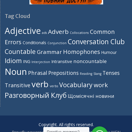
Tag Cloud
Adjective
Adverb
Common
ads
Collocations
Conversation Club
Errors
Conditionals
Conjunction
Countable
Homophones
Grammar
Humour
Idiom
noncountable
ING
Intransitive
Interjection
Noun
Phrasal
Prepositions
Tenses
Reading
Slang
verb
Vocabulary
work
Transitive
verbs
Разговорный Клуб
Щомісячні новини
Copyright. All rights reserved.