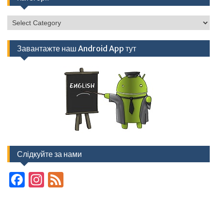
Категорії
Завантажте наш Android App тут
Слідкуйте за нами
F
In
F
ac
st
e
e
a
e