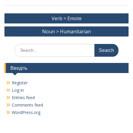
b
l
gr
y
e
o
a
Li
Post
Verb > Emote
o
m
n
navigation
k
k
Noun > Humanitarian
Search
for:
Введіть
Register
Log in
Entries feed
Comments feed
WordPress.org