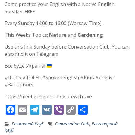
Come practice your English with a Native English
Speaker
FREE
.
Every Sunday 14:00 to 16:00 (Warsaw Time).
This Weeks Topics:
Nature
and
Gardening
Use this link Sunday before Conversation Club. You can
also find it on Telegram
Все буде Украіна!
#IELTS #TOEFL #spokenenglish #Київ #english
#Запоріжжя
https://meet.google.com/dsa-ewzh-cve
F
E
T
V
Vi
C
S
ac
m
el
K
b
o
h
Розмовний Клуб
Conversation Club
,
Разговорный
e
ai
e
er
p
ar
Клуб