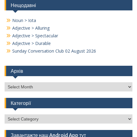
Нещодавні
Noun > Iota
Adjective > Alluring
Adjective > Spectacular
Adjective > Durable
Sunday Conversation Club 02 August 2026
Архів
Архів
Категорії
Категорії
Завантажте наш Android App тут