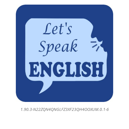
1.90.3-N22ZQN4QNGLFZ3XF23QH4OOXUM.0.1-6